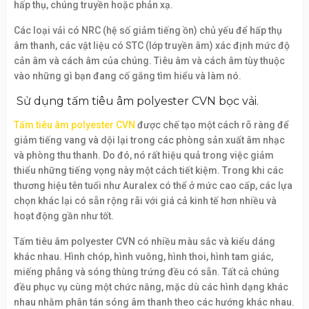
hấp thụ, chúng truyền hoặc phản xạ.
Các loại vải có NRC (hệ số giảm tiếng ồn) chủ yếu để hấp thụ
âm thanh, các vật liệu có STC (lớp truyền âm) xác định mức độ
cản âm và cách âm của chúng. Tiêu âm và cách âm tùy thuộc
vào những gì bạn đang cố gắng tìm hiểu và làm nó.
Sử dụng tấm tiêu âm polyester CVN bọc vải.
Tấm tiêu âm polyester CVN
được chế tạo một cách rõ ràng để
giảm tiếng vang và dội lại trong các phòng sản xuất âm nhạc
và phòng thu thanh. Do đó, nó rất hiệu quả trong việc giảm
thiểu những tiếng vọng này một cách tiết kiệm. Trong khi các
thương hiệu tên tuổi như Auralex có thể ở mức cao cấp, các lựa
chọn khác lại có sẵn rộng rãi với giá cả kinh tế hơn nhiều và
hoạt động gần như tốt.
Tấm tiêu âm polyester CVN có nhiều màu sắc và kiểu dáng
khác nhau. Hình chóp, hình vuông, hình thoi, hình tam giác,
miếng phẳng và sóng thùng trứng đều có sẵn. Tất cả chúng
đều phục vụ cùng một chức năng, mặc dù các hình dạng khác
nhau nhằm phân tán sóng âm thanh theo các hướng khác nhau.