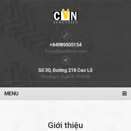
+84989505154
thuan@laudaiviet.com
Số 30, Đường 218 Cao Lỗ
Phường 4, Quận 8, TP.HCM
MENU
Giới thiệu