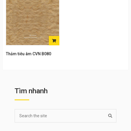
ĐỌC
TIẾP
Thảm tiêu âm CVN B080
Tìm nhanh