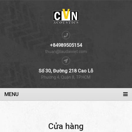
+84989505154
thuan@laudaiviet.com
Số 30, Đường 218 Cao Lỗ
Phường 4, Quận 8, TP.HCM
MENU
Cửa hàng