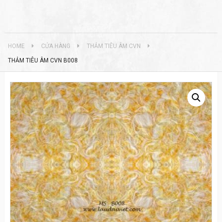
HOME
CỬA HÀNG
THẢM TIÊU ÂM CVN
THẢM TIÊU ÂM CVN B008