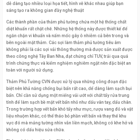
dễ dàng tạo nhiều loại họa tiết, hình vẽ khác nhau giúp bạn
sáng tạo ra không gian đầy nghệ thuật
Các thành phần của thảm phủ tường chứa một hệ thống chất
diệt khuẩn rất chặt chẽ. Những hệ thống này được thiết kế để
ngăn chặn vi khuẩn và nấm mốc gây ô nhiễm cả bên trong và
bên ngoài mặt thảm. Các sợi làm thảm phủ tường tiêu âm
không phải là các sợi vải thông thường mà được sản xuất được
theo công nghệ Tây Ban Nha, đạt chứng chỉ TUV, trải qua quá
trình chứng thực và kiểm nghiệm nghiêm ngặt nên đặc biệt an
toàn với người sử dụng.
Thảm Phủ Tường CVN được xử lý qua những công đoạn đặc
biệt nên khả năng chống bụi bẩn rất cao, dể dàng làm sạch bụi
bẩn. Chỉ cần sử dụng một miếng vải ướt với chất tẩy rửa trung
tính để làm sạch bề mặt vết bẩn nhỏ như dấu vân tay, dấu chân.
Trong trường hợp vết bẩn khó tẩy như mực, rượu vang đỏ và vật
liệu nhuộm khác, có thể tháo bỏ phần vết bẩn và thay thế khu
vực đó mà mảng tường nhìn vẫn liền mạch, không có khe hở và
không có dấu hiệu sửa chữa.