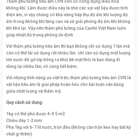
Thảm phủ tường tiêu âm CVN còn có công dụng điều hòa
không khí. Làm được điều này là nhờ các sợi vật liệu được tích
điện âm, vì vậy chúng có khả năng hấp thụ độ ẩm khi lượng độ
ẩm trong không khí tăng cao và sẽ giải phóng độ ẩm khi không
khí khô lại. Vậy nên thảm phủ tường của Castle Việt Nam luôn
giúp nhiệt độ trong phòng ổn định
Với thảm phủ tường tiêu âm thì bạn không chỉ sử dụng 1 lần mà
còn có thể tái sử dụng rất nhiều lần. chỉ cần sử dụng một lượng
lớn nước để gỡ lớp bông ra khỏi bề mặt thôi là bạn dùng đi
dùng lại nhiều lần, vô cùng tiết kiệm.
Với những tính năng ưu việt trên, thảm phủ tường tiêu âm CVN là
vật liệu tiêu âm là giải pháp hoàn hảo cho bài toán cân bằng
giữa chất lượng và thẩm mỹ.
Quy cách sử dung:
1kg có thể phủ được 4-4.5 m2
Chiều dày 1-2 mm
Pha 1kg với 6-7 lít nước, trộn đều (không cần trộn keo hay bất kỳ
chất gì thêm)