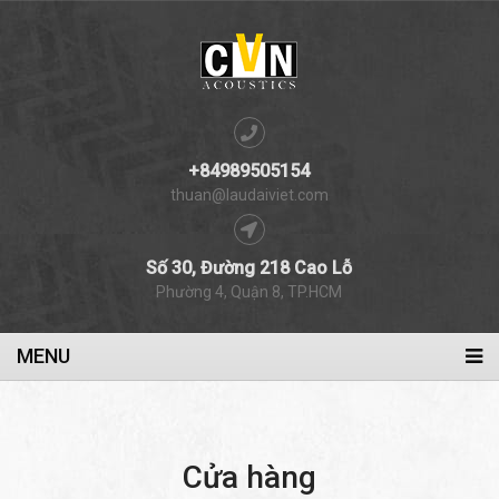
+84989505154
thuan@laudaiviet.com
Số 30, Đường 218 Cao Lỗ
Phường 4, Quận 8, TP.HCM
MENU
Cửa hàng