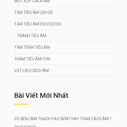
MÚT XỐP CÁCH ÂM
TẤM TIÊU ÂM LEN GỖ
TẤM TIÊU ÂM POLYESTER
TRANH TIÊU ÂM
TẤM TRẦN TIÊU ÂM
THẢM TIÊU ÂM CVN
VẬT LIỆU CÁCH ÂM
Bài Viết Mới Nhất
CÓ NÊN LÀM THẠCH CAO NỮA? HAY TRẦN CÁCH ÂM ?