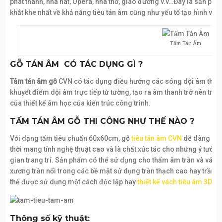
phát thanh, nhà hát, Opera, nhà thờ, giáo đường v.v…Đây là sản 
khắt khe nhất về khả năng tiêu tán âm cũng như yếu tố tạo hình và t
Tấm Tán Âm
GỖ TÁN ÂM CÓ TÁC DỤNG GÌ ?
Tâm tán âm gỗ
CVN có tác dụng điều hướng các sóng dội âm theo
khuyết điểm dội âm trực tiếp từ tường, tạo ra âm thanh trở nên tru
của thiết kế âm học của kiến trúc công trình.
TẤM TÁN ÂM GỖ THI CÔNG NHƯ THẾ NÀO ?
Với dạng tấm tiêu chuẩn 60x60cm, gỗ
tiêu tán âm CVN
dễ dàng lắp
thời mang tính nghệ thuật cao và là chất xúc tác cho những ý tưởn
gian trang trí. Sản phẩm có thể sử dụng cho thẩm âm trần và vác
xương trần nổi trong các bề mặt sử dụng trần thạch cao hay trần
thể được sử dụng một cách độc lập hay
thiết kế vách tiêu âm 3D.
Thông số kỹ thuật: