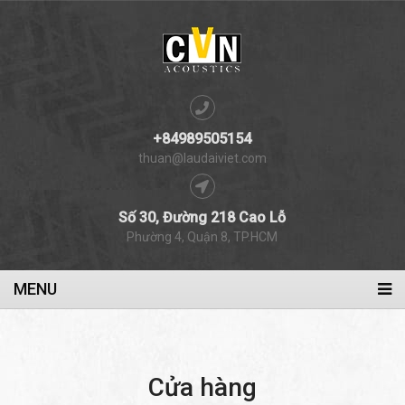
+84989505154
thuan@laudaiviet.com
Số 30, Đường 218 Cao Lỗ
Phường 4, Quận 8, TP.HCM
MENU
Cửa hàng