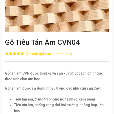
Gỗ Tiêu Tán Âm CVN04
(
2
đánh giá của khách hàng)
5.00
2
trên 5
dựa trên
đánh giá
Gỗ tán âm CVN được thiết kế và sản xuất một cách chính xác
theo tính chất âm học.
Gỗ tán âm được sử dụng nhiều trong các nhu cầu sau đây:
Tiêu tán âm, trang trí phòng nghe nhạc, xem phim
Tiêu tán âm, chống vang dội hội trường, phòng họp, lớp
học